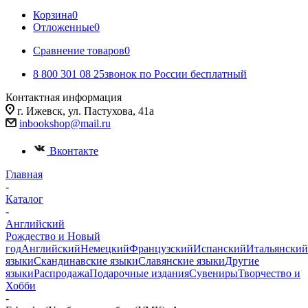
Корзина
0
Отложенные
0
Сравнение товаров
0
8 800 301 08 25
звонок по России бесплатный
Контактная информация
г. Ижевск, ул. ​Пастухова, 41а
inbookshop@mail.ru
Вконтакте
Главная
-
Каталог
-
Английский
Рождество и Новый
год
Английский
Немецкий
Французский
Испанский
Итальянский
языки
Скандинавские языки
Славянские языки
Другие
языки
Распродажа
Подарочные издания
Сувениры
Творчество и
Хобби
-