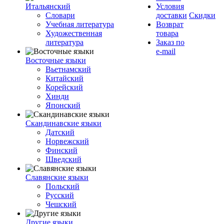
Итальянский
Условия
Словари
доставки
Скидки
Учебная литература
Возврат
Художественная
товара
литература
Заказ по
e-mail
Восточные языки
Вьетнамский
Китайский
Корейский
Хинди
Японский
Скандинавские языки
Датский
Норвежский
Финский
Шведский
Славянские языки
Польский
Русский
Чешский
Другие языки