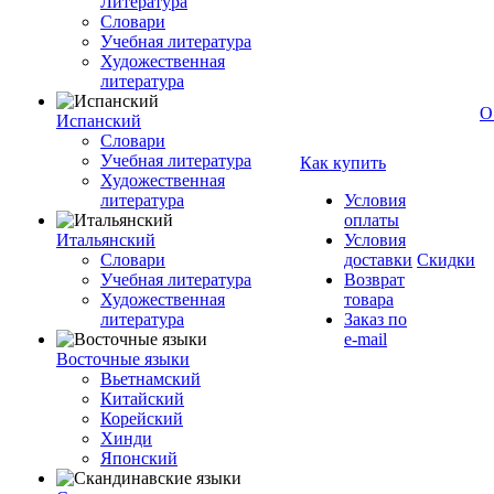
Литература
Словари
Учебная литература
Художественная
литература
О
Испанский
Словари
Учебная литература
Как купить
Художественная
литература
Условия
оплаты
Итальянский
Условия
Словари
доставки
Скидки
Учебная литература
Возврат
Художественная
товара
литература
Заказ по
e-mail
Восточные языки
Вьетнамский
Китайский
Корейский
Хинди
Японский