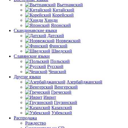
Вьетнамский
Китайский
Корейский
Хинди
Японский
Скандинавские языки
Датский
Норвежский
Финский
Шведский
Славянские языки
Польский
Русский
Чешский
Другие языки
Азербайджанский
Венгерский
Греческий
Иврит
Грузинский
Казахский
Узбекский
Распродажа
Рождество