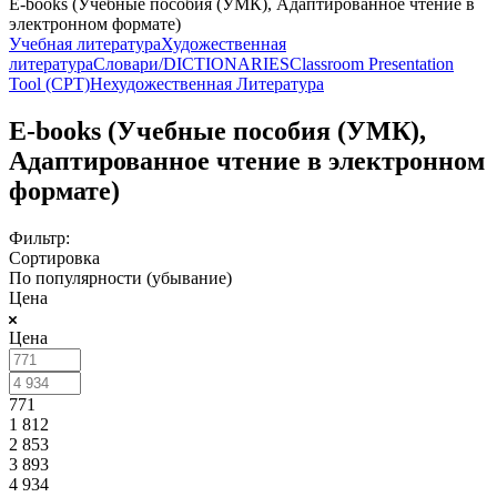
E-books (Учебные пособия (УМК), Адаптированное чтение в
электронном формате)
Учебная литература
Художественная
литература
Словари/DICTIONARIES
Classroom Presentation
Tool (CPT)
Нехудожественная Литература
E-books (Учебные пособия (УМК),
Адаптированное чтение в электронном
формате)
Фильтр:
Сортировка
По популярности (убывание)
Цена
Цена
771
1 812
2 853
3 893
4 934