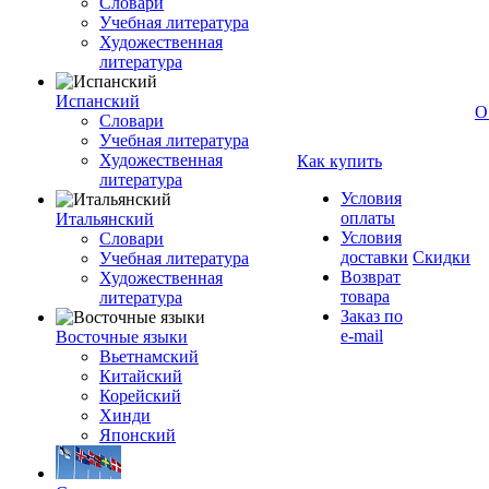
Словари
Учебная литература
Художественная
литература
Испанский
О
Словари
Учебная литература
Художественная
Как купить
литература
Условия
оплаты
Итальянский
Условия
Словари
доставки
Скидки
Учебная литература
Возврат
Художественная
товара
литература
Заказ по
e-mail
Восточные языки
Вьетнамский
Китайский
Корейский
Хинди
Японский