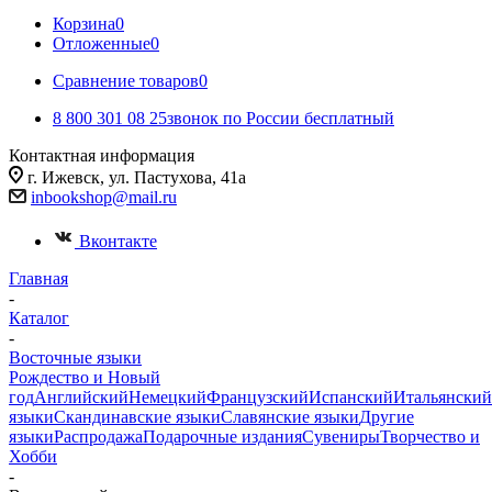
Корзина
0
Отложенные
0
Сравнение товаров
0
8 800 301 08 25
звонок по России бесплатный
Контактная информация
г. Ижевск, ул. ​Пастухова, 41а
inbookshop@mail.ru
Вконтакте
Главная
-
Каталог
-
Восточные языки
Рождество и Новый
год
Английский
Немецкий
Французский
Испанский
Итальянский
языки
Скандинавские языки
Славянские языки
Другие
языки
Распродажа
Подарочные издания
Сувениры
Творчество и
Хобби
-