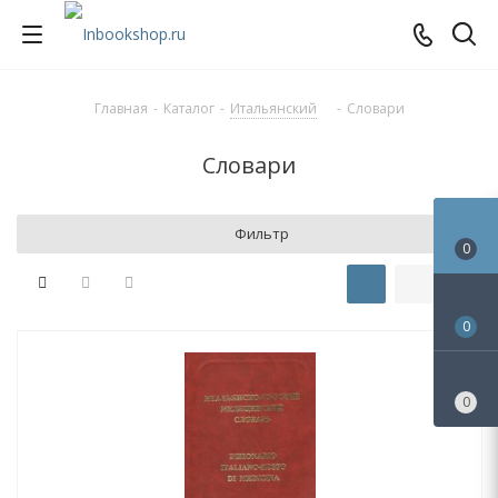
Главная
-
Каталог
-
Итальянский
-
Словари
Словари
Фильтр
0
0
0