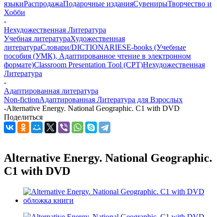
языки
Распродажа
Подарочные издания
Сувениры
Творчество и
Хобби
-
Нехудожественная Литература
Учебная литература
Художественная
литература
Словари/DICTIONARIES
E-books (Учебные
пособия (УМК), Адаптированное чтение в электронном
формате)
Classroom Presentation Tool (CPT)
Нехудожественная
Литература
-
Адаптированная литература
Non-fiction
Адаптированная Литература для Взрослых
-
Alternative Energy. National Geographic. C1 with DVD
Поделиться
Alternative Energy. National Geographic.
C1 with DVD