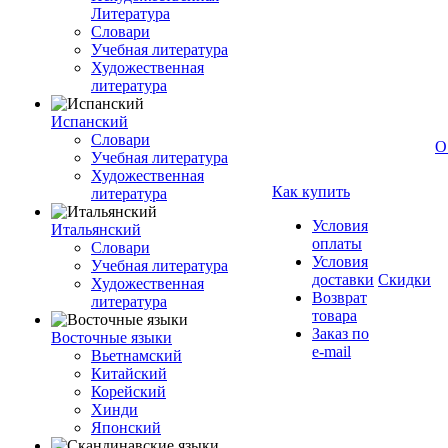
Литература
Словари
Учебная литература
Художественная
литература
Испанский
Словари
О
Учебная литература
Художественная
Как купить
литература
Условия
Итальянский
оплаты
Словари
Условия
Учебная литература
доставки
Скидки
Художественная
Возврат
литература
товара
Заказ по
Восточные языки
e-mail
Вьетнамский
Китайский
Корейский
Хинди
Японский