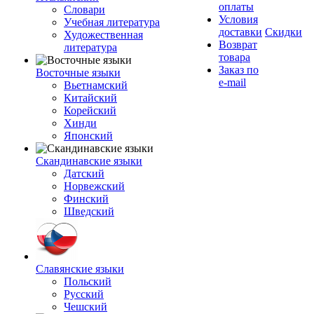
оплаты
Словари
Условия
Учебная литература
доставки
Скидки
Художественная
Возврат
литература
товара
Заказ по
Восточные языки
e-mail
Вьетнамский
Китайский
Корейский
Хинди
Японский
Скандинавские языки
Датский
Норвежский
Финский
Шведский
Славянские языки
Польский
Русский
Чешский