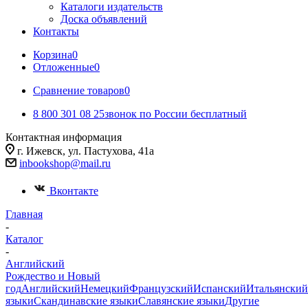
Каталоги издательств
Доска объявлений
Контакты
Корзина
0
Отложенные
0
Сравнение товаров
0
8 800 301 08 25
звонок по России бесплатный
Контактная информация
г. Ижевск, ул. ​Пастухова, 41а
inbookshop@mail.ru
Вконтакте
Главная
-
Каталог
-
Английский
Рождество и Новый
год
Английский
Немецкий
Французский
Испанский
Итальянский
языки
Скандинавские языки
Славянские языки
Другие