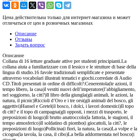
Цена действительна только для интернет-магазина и может
отличаться от цен в розничных магазинах
Описание
Отзывы
Задать вопрос
Описание
Collana di 16 letture graduate attive per studenti principianti.La
collana aiuta a familiarizzare con il lessico e le strutture di base della
lingua di studio.16 favole tradizionali semplificate e presentate
attraverso vocabolari illustrati tematici e giochi.corredate di Audio
CD.Titoli presentati in ordine di difficolt?:Cenerentola(le azioni, il
tempo libero, la casa)I vestiti nuovi dell’imperatore(l’abbigliamento,
nel soggiorno, la citt?)Il libro della giungla(gli animali, le azioni, la
natura, il picnic)Riccioli d’Oro e i tre orsi(gli animali del bosco, gli
aggettivi)Hansel e Gretel(il bosco, i dolci, i lavori domestici)Il topo
di citt? e il topo di campagna(gli opposti, i mezzi di trasporto, le
preposizioni di luogo)Il brutto anatroccolo(la fattoria, le stagioni, il
tempo atmosferico)Il soldatino di piombo(i giocattoli, la citt?, le
preposizioni di luogo)Pollicina(i fiori, la natura, la casa)La volpe e la
cicogna(la tavola, la casa, il cibo)La bella addormentata nel bosco(i
giocatt