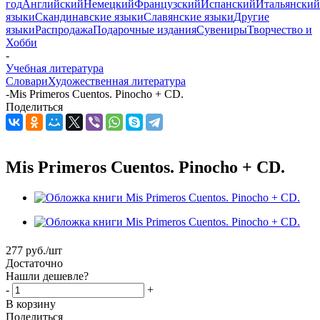
год
Английский
Немецкий
Французский
Испанский
Итальянский
языки
Скандинавские языки
Славянские языки
Другие
языки
Распродажа
Подарочные издания
Сувениры
Творчество и
Хобби
-
Учебная литература
Словари
Художественная литература
-
Mis Primeros Cuentos. Pinocho + CD.
Поделиться
Mis Primeros Cuentos. Pinocho + CD.
277
руб.
/шт
Достаточно
Нашли дешевле?
-
+
В корзину
Поделиться