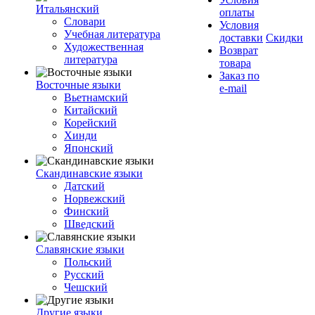
Итальянский
оплаты
Словари
Условия
Учебная литература
доставки
Скидки
Художественная
Возврат
литература
товара
Заказ по
Восточные языки
e-mail
Вьетнамский
Китайский
Корейский
Хинди
Японский
Скандинавские языки
Датский
Норвежский
Финский
Шведский
Славянские языки
Польский
Русский
Чешский
Другие языки