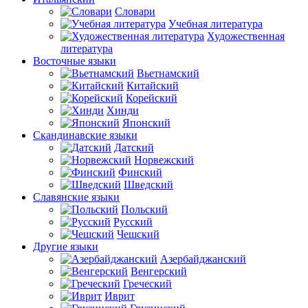
Словари
Учебная литература
Художественная
литература
Восточные языки
Вьетнамский
Китайский
Корейский
Хинди
Японский
Скандинавские языки
Датский
Норвежский
Финский
Шведский
Славянские языки
Польский
Русский
Чешский
Другие языки
Азербайджанский
Венгерский
Греческий
Иврит