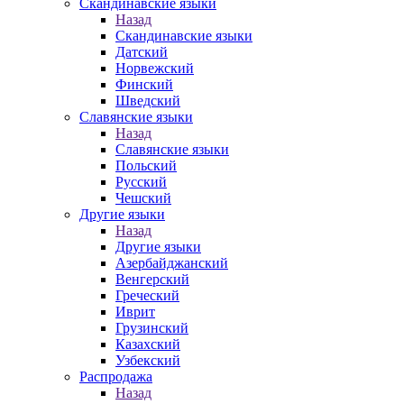
Скандинавские языки
Назад
Скандинавские языки
Датский
Норвежский
Финский
Шведский
Славянские языки
Назад
Славянские языки
Польский
Русский
Чешский
Другие языки
Назад
Другие языки
Азербайджанский
Венгерский
Греческий
Иврит
Грузинский
Казахский
Узбекский
Распродажа
Назад