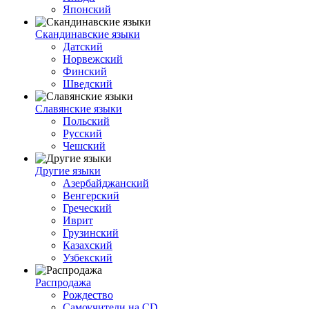
Японский
Скандинавские языки
Датский
Норвежский
Финский
Шведский
Славянские языки
Польский
Русский
Чешский
Другие языки
Азербайджанский
Венгерский
Греческий
Иврит
Грузинский
Казахский
Узбекский
Распродажа
Рождество
Самоучители на CD