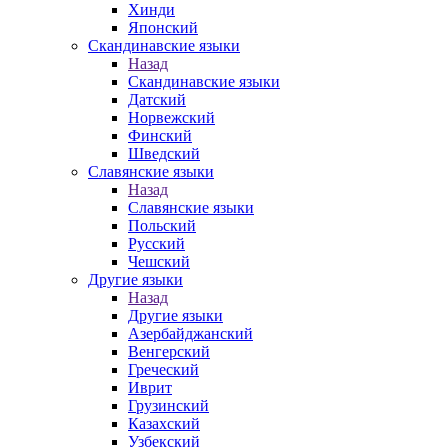
Хинди
Японский
Скандинавские языки
Назад
Скандинавские языки
Датский
Норвежский
Финский
Шведский
Славянские языки
Назад
Славянские языки
Польский
Русский
Чешский
Другие языки
Назад
Другие языки
Азербайджанский
Венгерский
Греческий
Иврит
Грузинский
Казахский
Узбекский