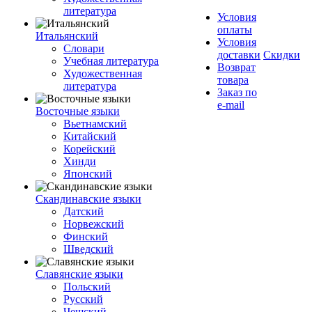
литература
Условия
оплаты
Итальянский
Условия
Словари
доставки
Скидки
Учебная литература
Возврат
Художественная
товара
литература
Заказ по
e-mail
Восточные языки
Вьетнамский
Китайский
Корейский
Хинди
Японский
Скандинавские языки
Датский
Норвежский
Финский
Шведский
Славянские языки
Польский
Русский
Чешский