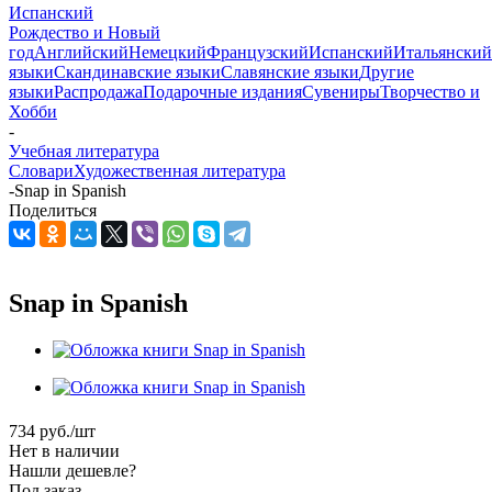
Испанский
Рождество и Новый
год
Английский
Немецкий
Французский
Испанский
Итальянский
языки
Скандинавские языки
Славянские языки
Другие
языки
Распродажа
Подарочные издания
Сувениры
Творчество и
Хобби
-
Учебная литература
Словари
Художественная литература
-
Snap in Spanish
Поделиться
Snap in Spanish
734
руб.
/шт
Нет в наличии
Нашли дешевле?
Под заказ