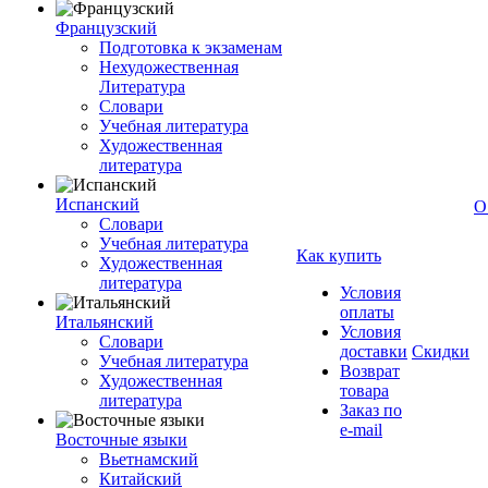
Французский
Подготовка к экзаменам
Нехудожественная
Литература
Словари
Учебная литература
Художественная
литература
Испанский
О
Словари
Учебная литература
Как купить
Художественная
литература
Условия
оплаты
Итальянский
Условия
Словари
доставки
Скидки
Учебная литература
Возврат
Художественная
товара
литература
Заказ по
e-mail
Восточные языки
Вьетнамский
Китайский